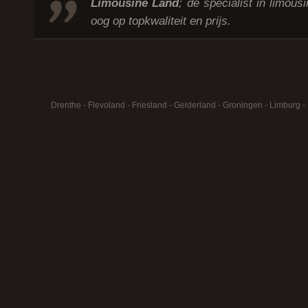
Limousine Land
; dé specialist in limous
oog op topkwaliteit en prijs.
Drenthe
-
Flevoland
-
Friesland
-
Gelderland
-
Groningen
-
Limburg
-