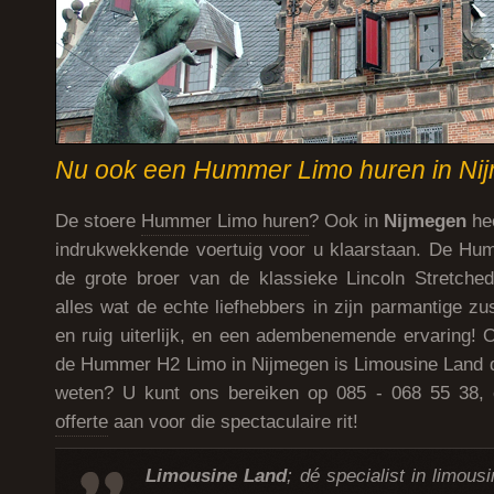
Nu ook een Hummer Limo huren in Ni
De stoere
Hummer Limo huren
? Ook in
Nijmegen
hee
indrukwekkende voertuig voor u klaarstaan. De Hu
de grote broer van de klassieke Lincoln Stretched
alles wat de echte liefhebbers in zijn parmantige z
en ruig uiterlijk, en een adembenemende ervaring! 
de Hummer H2 Limo in Nijmegen is Limousine Land 
weten? U kunt ons bereiken op 085 - 068 55 38,
offerte
aan voor die spectaculaire rit!
Limousine Land
; dé specialist in limous